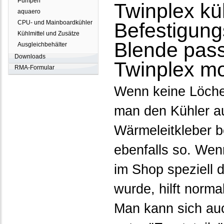
Pumpen
Twinplex kü
aquaero
CPU- und Mainboardkühler
Befestigung
Kühlmittel und Zusätze
Blende pass
Ausgleichbehälter
Downloads
Twinplex mo
RMA-Formular
Wenn keine Löche
man den Kühler a
Wärmeleitkleber be
ebenfalls so. Wen
im Shop speziell 
wurde, hilft norm
Man kann sich au