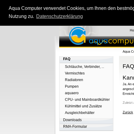
Aqua Computer verwendet Cookies, um Ihnen den bestmögli
Nutzung zu.
Datenschutzerklärung
H
Aqua C
FAQ
FAQ
Schläuche, Verbinder, ...
Vermischtes
Kann
Radiatoren
Ja. An 
Pumpen
angesch
aquaero
Erreich
CPU- und Mainboardkühler
Zuletzt
Kühlmittel und Zusätze
Zurück
Ausgleichbehälter
Downloads
RMA-Formular