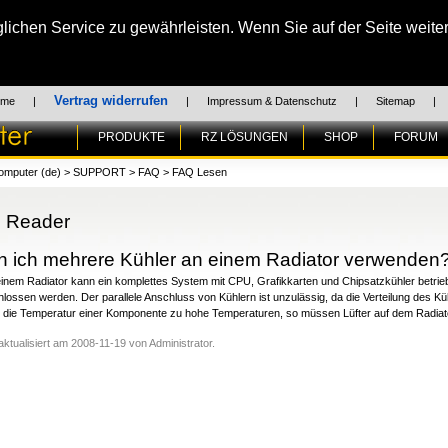
chen Service zu gewährleisten. Wenn Sie auf der Seite weiter
Vertrag widerrufen
ome
|
|
Impressum & Datenschutz
|
Sitemap
|
PRODUKTE
RZ LÖSUNGEN
SHOP
FORUM
omputer (de)
>
SUPPORT
>
FAQ
>
FAQ Lesen
 Reader
 ich mehrere Kühler an einem Radiator verwenden
einem Radiator kann ein komplettes System mit CPU, Grafikkarten und Chipsatzkühler betrieb
lossen werden. Der parallele Anschluss von Kühlern ist unzulässig, da die Verteilung des Küh
t die Temperatur einer Komponente zu hohe Temperaturen, so müssen Lüfter auf dem Radiat
 aktualisiert am 2008-11-19 von Administrator.