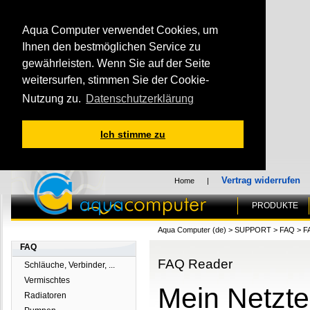
Aqua Computer verwendet Cookies, um
Ihnen den bestmöglichen Service zu
gewährleisten. Wenn Sie auf der Seite
weitersurfen, stimmen Sie der Cookie-
Nutzung zu.
Datenschutzerklärung
Ich stimme zu
Vertrag widerrufen
Home
|
PRODUKTE
Aqua Computer (de)
>
SUPPORT
>
FAQ
>
F
FAQ
FAQ Reader
Schläuche, Verbinder, ...
Vermischtes
Mein Netzte
Radiatoren