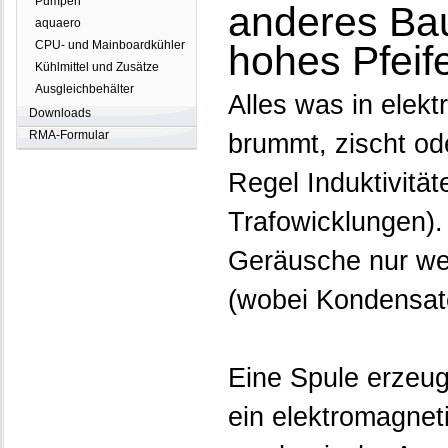
Pumpen
anderes Baut
aquaero
CPU- und Mainboardkühler
hohes Pfeif
Kühlmittel und Zusätze
Ausgleichbehälter
Alles was in elekt
Downloads
RMA-Formular
brummt, zischt od
Regel Induktivität
Trafowicklungen).
Geräusche nur we
(wobei Kondensato
Eine Spule erzeug
ein elektromagnet