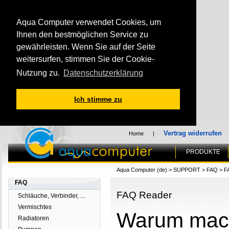
Aqua Computer verwendet Cookies, um
Ihnen den bestmöglichen Service zu
gewährleisten. Wenn Sie auf der Seite
weitersurfen, stimmen Sie der Cookie-
Nutzung zu.
Datenschutzerklärung
Ich stimme zu
Vertrag widerrufen
Home
|
PRODUKTE
Aqua Computer (de)
>
SUPPORT
>
FAQ
>
F
FAQ
FAQ Reader
Schläuche, Verbinder, ...
Vermischtes
Warum mach
Radiatoren